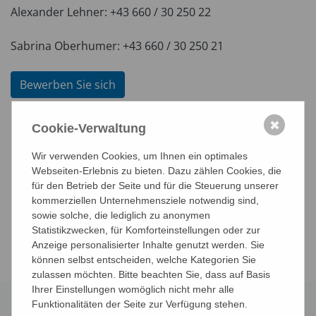
Alexander Lehner: +43 660 / 30 250 22
Sabrina Oberhumer: +43 660 / 30 250 21
Bewerben Sie sich
✖
Cookie-Verwaltung
Wir verwenden Cookies, um Ihnen ein optimales
Webseiten-Erlebnis zu bieten. Dazu zählen Cookies, die
für den Betrieb der Seite und für die Steuerung unserer
kommerziellen Unternehmensziele notwendig sind,
Ihr Ansprechpartner
:
sowie solche, die lediglich zu anonymen
Statistikzwecken, für Komforteinstellungen oder zur
Anzeige personalisierter Inhalte genutzt werden. Sie
können selbst entscheiden, welche Kategorien Sie
zulassen möchten. Bitte beachten Sie, dass auf Basis
Ihrer Einstellungen womöglich nicht mehr alle
Funktionalitäten der Seite zur Verfügung stehen.