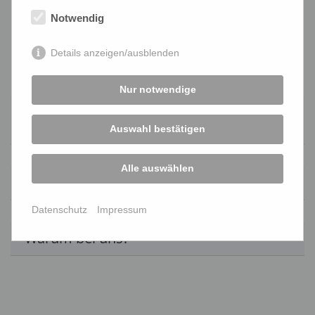
FAQ
Notwendig
Details anzeigen/ausblenden
Nur notwendige
Habe ich als Leasingarbeiter einen
Nachteil?
Auswahl bestätigen
Alle auswählen
Wie viel verdiene ich bei Zeitarbeit?
Datenschutz
Impressum
Warum bei uns?