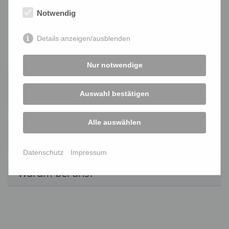
FAQ
Notwendig
Details anzeigen/ausblenden
Nur notwendige
Habe ich als Leasingarbeiter einen
Nachteil?
Auswahl bestätigen
Alle auswählen
Wie viel verdiene ich bei Zeitarbeit?
Datenschutz
Impressum
Warum bei uns?