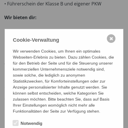
• Führerschein der Klasse B und eigener PKW
Wir bieten dir:
• Je nach Qualifikation und Berufserfahrung, € 2.759,-
brutto/Monat plus Zulagen ,Diäten und Unterkunft frei
✖
Cookie-Verwaltung
. Es besteht die Möglichkeit zur Überbezahlung
• Montageeinsätze (4 Tage Woche oder Dekadenarbeit)
Wir verwenden Cookies, um Ihnen ein optimales
Webseiten-Erlebnis zu bieten. Dazu zählen Cookies, die
• Ein freundliches und kollegiales Betriebsklima, in dem
für den Betrieb der Seite und für die Steuerung unserer
Teamarbeit und Zusammenhalt großgeschrieben wird
kommerziellen Unternehmensziele notwendig sind,
• Mitarbeiter wirbt Mitarbeiter
sowie solche, die lediglich zu anonymen
Statistikzwecken, für Komforteinstellungen oder zur
Sende uns jetzt gleich deine aussagekräftigen
Anzeige personalisierter Inhalte genutzt werden. Sie
Bewerbungsunterlagen mit Lebenslauf und Foto! Wir
können selbst entscheiden, welche Kategorien Sie
freuen uns schon darauf dich kennen zu lernen.
zulassen möchten. Bitte beachten Sie, dass auf Basis
Ihrer Einstellungen womöglich nicht mehr alle
Funktionalitäten der Seite zur Verfügung stehen.
Maro GmbH, Feldgasse 9, 4840 Vöcklabruck
Notwendig
Mail:
bewerbung@maro-personal.at