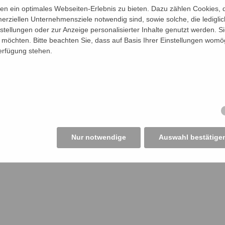
il
n ein optimales Webseiten-Erlebnis zu bieten. Dazu zählen Cookies, di
erziellen Unternehmensziele notwendig sind, sowie solche, die ledigl
nstellungen oder zur Anzeige personalisierter Inhalte genutzt werden. S
möchten. Bitte beachten Sie, dass auf Basis Ihrer Einstellungen womög
Verfügung stehen.
utto/Monat plus Zulagen und Diäten, sowie Bereitschaft zur
m Teamarbeit und Zusammenhalt großgeschrieben wird.
Nur notwendige
Auswahl bestätige
sunterlagen mit Lebenslauf und Foto! Wir freuen uns schon