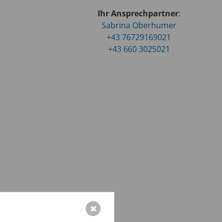
Ihr Ansprechpartner
:
Sabrina Oberhumer
+43 76729169021
+43 660 3025021
✖