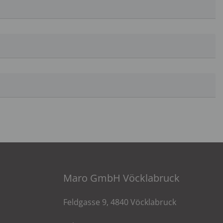
Maro GmbH Vöcklabruck
Feldgasse 9, 4840 Vöcklabruck