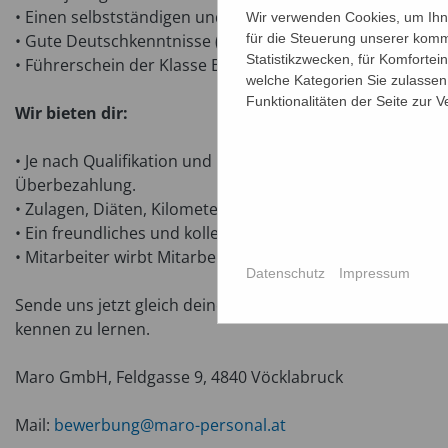
• Einen selbstständigen und qualitätsbewussten Arbeitsst
Wir verwenden Cookies, um Ihne
für die Steuerung unserer komm
• Gute Deutschkenntnisse (mindestens A2 Niveau)
Statistikzwecken, für Komfortei
• Führerschein der Klasse B und eigener PKW
welche Kategorien Sie zulassen 
Funktionalitäten der Seite zur 
Wir bieten dir:
• Je nach Qualifikation und Berufserfahrung, € 2.760.- br
Überbezahlung.
• Zulagen, Diäten, Kilometergeld und freie Unterkunft.
• Ein freundliches und kollegiales Betriebsklima, in de
• Mitarbeiter wirbt Mitarbeiter
Datenschutz
Impressum
Sende uns jetzt gleich deine aussagekräftigen Bewerbung
kennen zu lernen.
Maro GmbH, Feldgasse 9, 4840 Vöcklabruck
Mail:
bewerbung@maro-personal.at