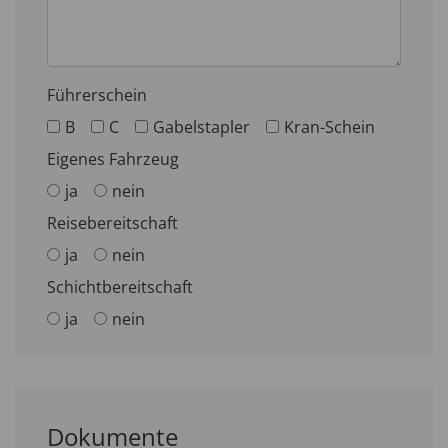
Führerschein
B
C
Gabelstapler
Kran-Schein
Eigenes Fahrzeug
ja
nein
Reisebereitschaft
ja
nein
Schichtbereitschaft
ja
nein
Dokumente