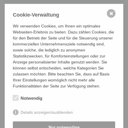
Bitte senden Sie uns Ihren Lebenslauf, ein Foto
✖
und Ihre Zeugnisse damit wir uns ein Bild von
Cookie-Verwaltung
Ihnen machen können.
Wir verwenden Cookies, um Ihnen ein optimales
Webseiten-Erlebnis zu bieten. Dazu zählen Cookies, die
×
für den Betrieb der Seite und für die Steuerung unserer
Max. 10 MB. Erlaubt sind
kommerziellen Unternehmensziele notwendig sind,
.pdf,.odt,.doc,.docx,.xls,.xlsx,.png,.jpg,.jpeg,.zip
sowie solche, die lediglich zu anonymen
Statistikzwecken, für Komforteinstellungen oder zur
Anzeige personalisierter Inhalte genutzt werden. Sie
×
können selbst entscheiden, welche Kategorien Sie
Max. 10 MB. Erlaubt sind
zulassen möchten. Bitte beachten Sie, dass auf Basis
.pdf,.odt,.doc,.docx,.xls,.xlsx,.png,.jpg,.jpeg,.zip
Ihrer Einstellungen womöglich nicht mehr alle
Funktionalitäten der Seite zur Verfügung stehen.
×
Notwendig
Max. 10 MB. Erlaubt sind
.pdf,.odt,.doc,.docx,.xls,.xlsx,.png,.jpg,.jpeg,.zip
Details anzeigen/ausblenden
Nur notwendige