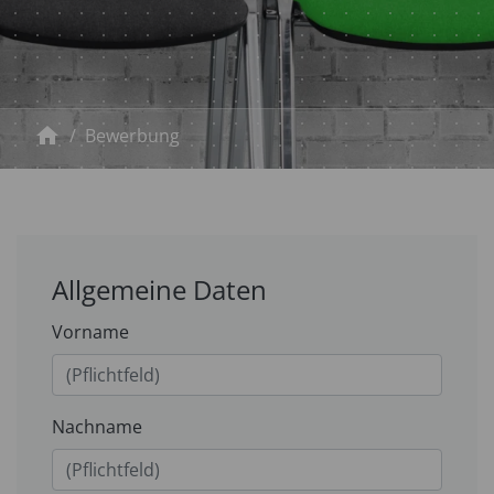
home
Bewerbung
Bitte nicht ausfüllen.
Allgemeine Daten
Vorname
Nachname