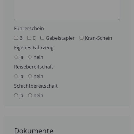
Führerschein
B
C
Gabelstapler
Kran-Schein
Eigenes Fahrzeug
ja
nein
Reisebereitschaft
ja
nein
Schichtbereitschaft
ja
nein
Dokumente