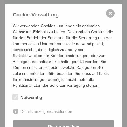
Bitte senden Sie uns Ihren Lebenslauf, ein Foto
✖
und Ihre Zeugnisse damit wir uns ein Bild von
Cookie-Verwaltung
Ihnen machen können.
Wir verwenden Cookies, um Ihnen ein optimales
Webseiten-Erlebnis zu bieten. Dazu zählen Cookies, die
×
für den Betrieb der Seite und für die Steuerung unserer
Max. 10 MB. Erlaubt sind
kommerziellen Unternehmensziele notwendig sind,
.pdf,.odt,.doc,.docx,.xls,.xlsx,.png,.jpg,.jpeg,.zip
sowie solche, die lediglich zu anonymen
Statistikzwecken, für Komforteinstellungen oder zur
Anzeige personalisierter Inhalte genutzt werden. Sie
×
können selbst entscheiden, welche Kategorien Sie
Max. 10 MB. Erlaubt sind
zulassen möchten. Bitte beachten Sie, dass auf Basis
.pdf,.odt,.doc,.docx,.xls,.xlsx,.png,.jpg,.jpeg,.zip
Ihrer Einstellungen womöglich nicht mehr alle
Funktionalitäten der Seite zur Verfügung stehen.
×
Notwendig
Max. 10 MB. Erlaubt sind
.pdf,.odt,.doc,.docx,.xls,.xlsx,.png,.jpg,.jpeg,.zip
Details anzeigen/ausblenden
Nur notwendige