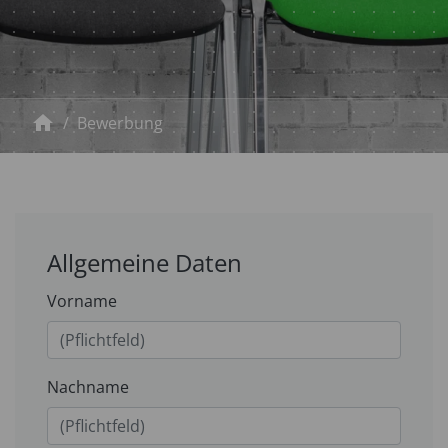
home
Bewerbung
Bitte nicht ausfüllen.
Allgemeine Daten
Vorname
Nachname